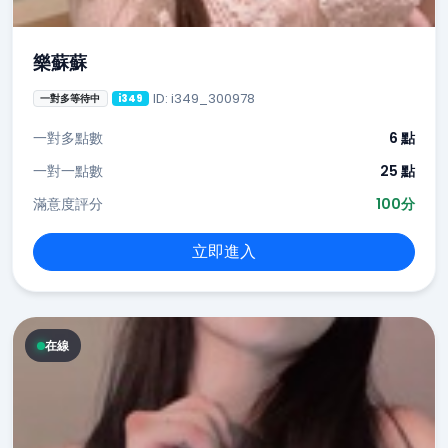
樂蘇蘇
ID: i349_300978
一對多等待中
i349
一對多點數
6 點
一對一點數
25 點
滿意度評分
100分
立即進入
在線