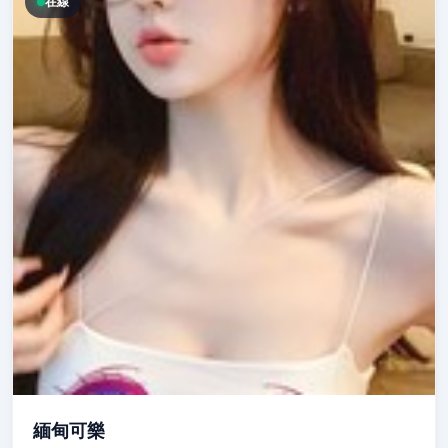
在線
緬甸可樂