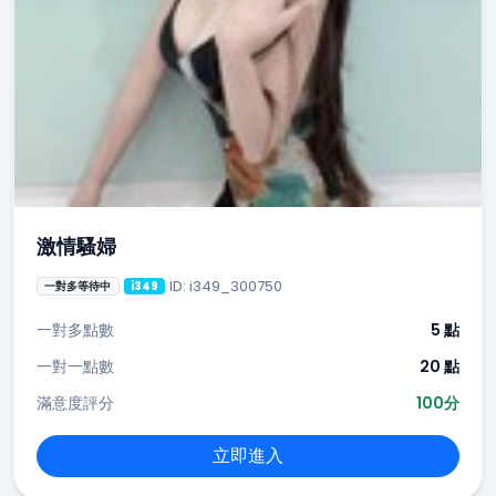
激情騷婦
ID: i349_300750
一對多等待中
i349
一對多點數
5 點
一對一點數
20 點
滿意度評分
100分
立即進入