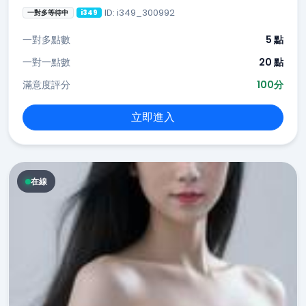
ID: i349_300992
一對多等待中
i349
一對多點數
5 點
一對一點數
20 點
滿意度評分
100分
立即進入
在線