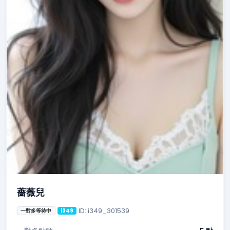
薔薇兒
ID: i349_301539
一對多等待中
i349