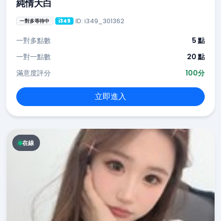
純情大白
ID: i349_301362
一對多等待中
i349
一對多點數
5 點
一對一點數
20 點
滿意度評分
100分
立即進入
在線