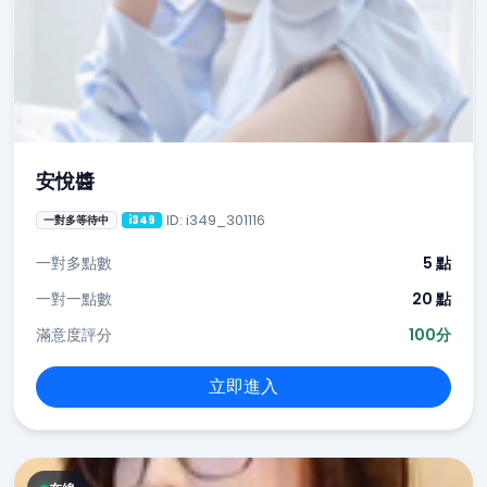
安悅醬
ID: i349_301116
一對多等待中
i349
一對多點數
5 點
一對一點數
20 點
滿意度評分
100分
立即進入