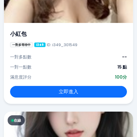
小紅包
ID: i349_301549
一對多等待中
i349
一對多點數
--
一對一點數
15 點
滿意度評分
100分
立即進入
在線