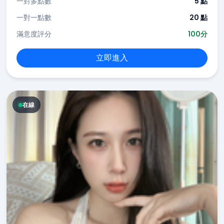
一對多點數
5 點
一對一點數
20 點
滿意度評分
100分
立即進入
在線