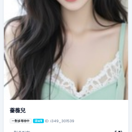
薔薇兒
ID: i349_301539
一對多等待中
i349