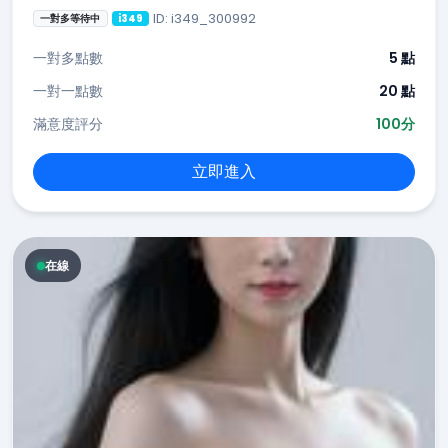
ID: i349_300992
一對多等待中
i349
一對多點數
5 點
一對一點數
20 點
滿意度評分
100分
立即進入
在線