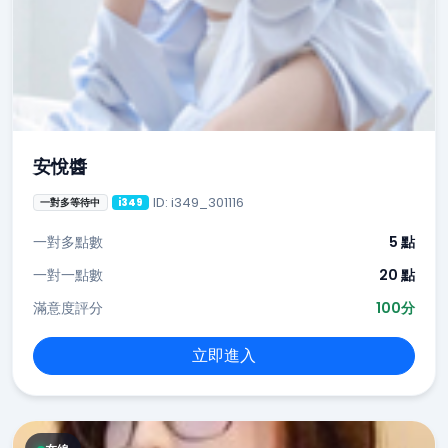
安悅醬
ID: i349_301116
一對多等待中
i349
一對多點數
5 點
一對一點數
20 點
滿意度評分
100分
立即進入