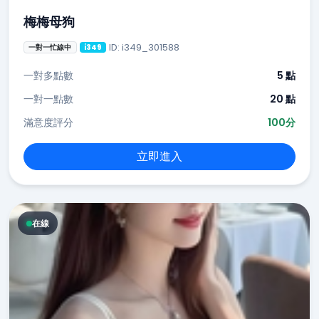
梅梅母狗
ID: i349_301588
一對一忙線中
i349
一對多點數
5 點
一對一點數
20 點
滿意度評分
100分
立即進入
在線