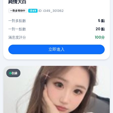
純情大白
ID: i349_301362
一對多等待中
i349
一對多點數
5 點
一對一點數
20 點
滿意度評分
100分
立即進入
在線