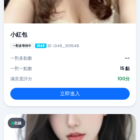
小紅包
ID: i349_301549
一對多等待中
i349
一對多點數
--
一對一點數
15 點
滿意度評分
100分
立即進入
在線