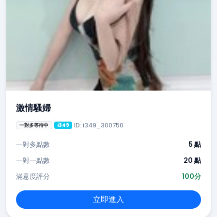
激情騷婦
ID: i349_300750
一對多等待中
i349
一對多點數
5 點
一對一點數
20 點
滿意度評分
100分
立即進入