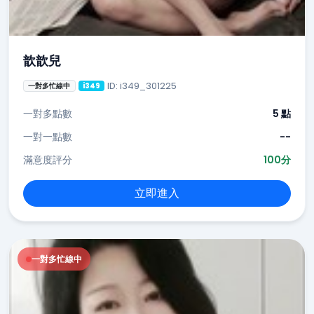
歆歆兒
ID: i349_301225
一對多忙線中
i349
一對多點數
5 點
一對一點數
--
滿意度評分
100分
立即進入
一對多忙線中