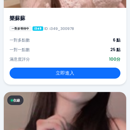
樂蘇蘇
ID: i349_300978
一對多等待中
i349
一對多點數
6 點
一對一點數
25 點
滿意度評分
100分
立即進入
在線