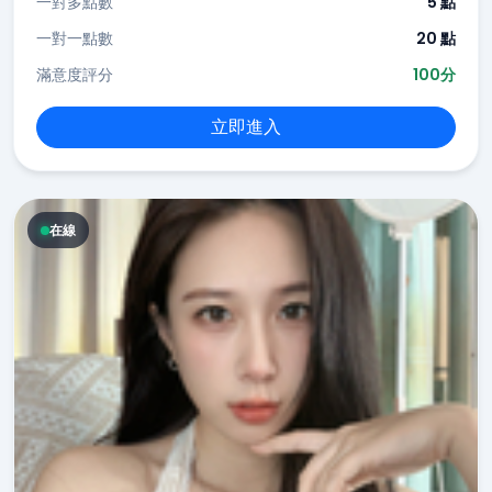
一對多點數
5 點
一對一點數
20 點
滿意度評分
100分
立即進入
在線