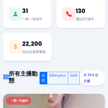
31
130
一對一等待中
通話/忙碌中
22,200
預估目前營業額
所有主播動
共 354 位
全
530my1cc
i349
態
部
主播
一對一忙線中