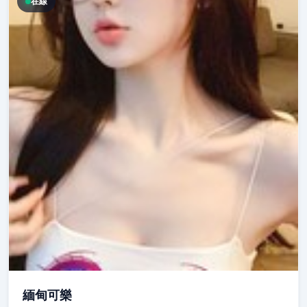
在線
緬甸可樂